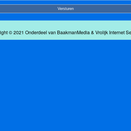
ight © 2021 Onderdeel van
BaakmanMedia
&
Vrolijk Internet S